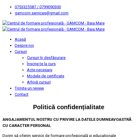
0753325587 / 0799090300
gamcom.services@gmail.com
Acasă
Despre noi
Cursuri
Cursuri în desfășurare
Înscrie-te la curs
Acte necesare
Modele de certificate
Arhivă cursuri
Trimite un review
Contact
Politică confidențialitate
ANGAJAMENTUL NOSTRU CU PRIVIRE LA DATELE DUMNEAVOASTRĂ
CU CARACTER PERSONAL
Dorim să oferim servicii de formare profesională și educaționale