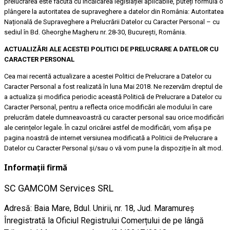
prelucrarea este făcută cu încălcarea legislației aplicabile, puteți formula o
plângere la autoritatea de supraveghere a datelor din România: Autoritatea
Națională de Supraveghere a Prelucrării Datelor cu Caracter Personal – cu
sediul în Bd. Gheorghe Magheru nr. 28-30, București, România.
ACTUALIZĂRI ALE ACESTEI POLITICI DE PRELUCRARE A DATELOR CU
CARACTER PERSONAL
Cea mai recentă actualizare a acestei Politici de Prelucrare a Datelor cu
Caracter Personal a fost realizată în luna Mai 2018. Ne rezervăm dreptul de
a actualiza și modifica periodic această Politică de Prelucrare a Datelor cu
Caracter Personal, pentru a reflecta orice modificări ale modului în care
prelucrăm datele dumneavoastră cu caracter personal sau orice modificări
ale cerințelor legale. În cazul oricărei astfel de modificări, vom afișa pe
pagina noastră de internet versiunea modificată a Politicii de Prelucrare a
Datelor cu Caracter Personal și/sau o vă vom pune la dispoziție în alt mod.
Informații firmă
SC GAMCOM Services SRL
Adresă: Baia Mare, Bdul. Unirii, nr. 18, Jud. Maramureş
Înregistrată la Oficiul Registrului Comerțului de pe lângă