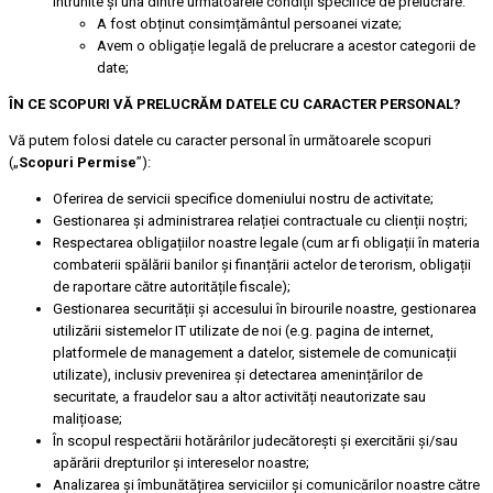
întrunite și una dintre următoarele condiții specifice de prelucrare:
A fost obținut consimțământul persoanei vizate;
Avem o obligație legală de prelucrare a acestor categorii de
date;
ÎN CE SCOPURI VĂ PRELUCRĂM DATELE CU CARACTER PERSONAL?
Vă putem folosi datele cu caracter personal în următoarele scopuri
(„
Scopuri Permise
”):
Oferirea de servicii specifice domeniului nostru de activitate;
Gestionarea și administrarea relației contractuale cu clienții noștri;
Respectarea obligațiilor noastre legale (cum ar fi obligații în materia
combaterii spălării banilor și finanțării actelor de terorism, obligații
de raportare către autoritățile fiscale);
Gestionarea securității și accesului în birourile noastre, gestionarea
utilizării sistemelor IT utilizate de noi (e.g. pagina de internet,
platformele de management a datelor, sistemele de comunicații
utilizate), inclusiv prevenirea și detectarea amenințărilor de
securitate, a fraudelor sau a altor activități neautorizate sau
malițioase;
În scopul respectării hotărârilor judecătorești și exercitării și/sau
apărării drepturilor și intereselor noastre;
Analizarea și îmbunătățirea serviciilor și comunicărilor noastre către