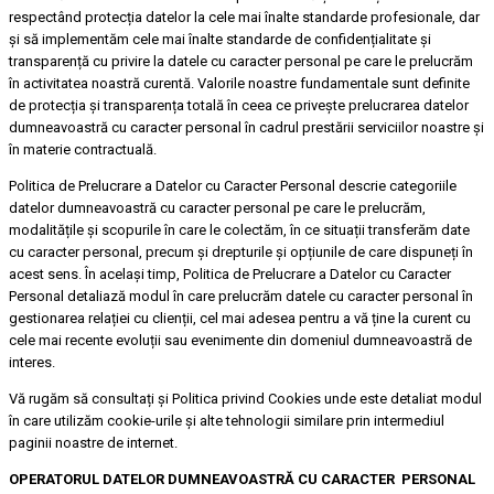
respectând protecția datelor la cele mai înalte standarde profesionale, dar
și să implementăm cele mai înalte standarde de confidențialitate și
transparență cu privire la datele cu caracter personal pe care le prelucrăm
în activitatea noastră curentă. Valorile noastre fundamentale sunt definite
de protecția și transparența totală în ceea ce privește prelucrarea datelor
dumneavoastră cu caracter personal în cadrul prestării serviciilor noastre și
în materie contractuală.
Politica de Prelucrare a Datelor cu Caracter Personal descrie categoriile
datelor dumneavoastră cu caracter personal pe care le prelucrăm,
modalitățile și scopurile în care le colectăm, în ce situații transferăm date
cu caracter personal, precum și drepturile și opțiunile de care dispuneți în
acest sens. În același timp, Politica de Prelucrare a Datelor cu Caracter
Personal detaliază modul în care prelucrăm datele cu caracter personal în
gestionarea relației cu clienții, cel mai adesea pentru a vă ține la curent cu
cele mai recente evoluții sau evenimente din domeniul dumneavoastră de
interes.
Vă rugăm să consultați și Politica privind Cookies unde este detaliat modul
în care utilizăm cookie-urile și alte tehnologii similare prin intermediul
paginii noastre de internet.
OPERATORUL DATELOR DUMNEAVOASTRĂ CU CARACTER PERSONAL