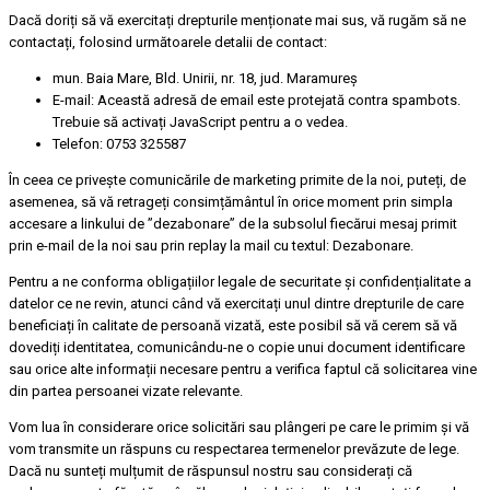
Dacă doriți să vă exercitați drepturile menționate mai sus, vă rugăm să ne
contactați, folosind următoarele detalii de contact:
mun. Baia Mare, Bld. Unirii, nr. 18, jud. Maramureș
E-mail:
Această adresă de email este protejată contra spambots.
Trebuie să activați JavaScript pentru a o vedea.
Telefon: 0753 325587
În ceea ce privește comunicările de marketing primite de la noi, puteți, de
asemenea, să vă retrageți consimțământul în orice moment prin simpla
accesare a linkului de ”dezabonare” de la subsolul fiecărui mesaj primit
prin e-mail de la noi sau prin replay la mail cu textul: Dezabonare.
Pentru a ne conforma obligațiilor legale de securitate și confidențialitate a
datelor ce ne revin, atunci când vă exercitați unul dintre drepturile de care
beneficiați în calitate de persoană vizată, este posibil să vă cerem să vă
dovediți identitatea, comunicându-ne o copie unui document identificare
sau orice alte informații necesare pentru a verifica faptul că solicitarea vine
din partea persoanei vizate relevante.
Vom lua în considerare orice solicitări sau plângeri pe care le primim și vă
vom transmite un răspuns cu respectarea termenelor prevăzute de lege.
Dacă nu sunteți mulțumit de răspunsul nostru sau considerați că