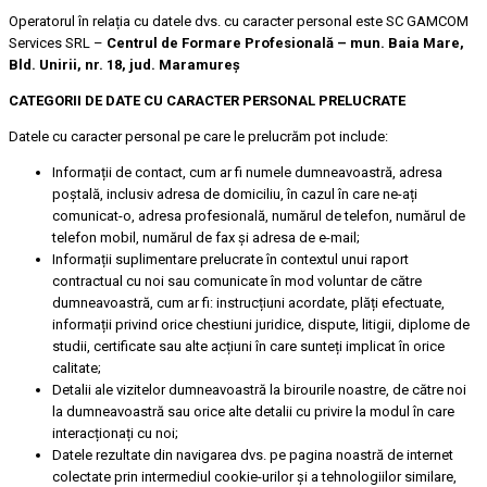
Operatorul în relația cu datele dvs. cu caracter personal este SC GAMCOM
Services SRL –
Centrul de Formare Profesională – mun. Baia Mare,
Bld. Unirii, nr. 18, jud. Maramureș
CATEGORII DE DATE CU CARACTER PERSONAL PRELUCRATE
Datele cu caracter personal pe care le prelucrăm pot include:
Informații de contact, cum ar fi numele dumneavoastră, adresa
poștală, inclusiv adresa de domiciliu, în cazul în care ne-ați
comunicat-o, adresa profesională, numărul de telefon, numărul de
telefon mobil, numărul de fax și adresa de e-mail;
Informații suplimentare prelucrate în contextul unui raport
contractual cu noi sau comunicate în mod voluntar de către
dumneavoastră, cum ar fi: instrucțiuni acordate, plăți efectuate,
informații privind orice chestiuni juridice, dispute, litigii, diplome de
studii, certificate sau alte acțiuni în care sunteți implicat în orice
calitate;
Detalii ale vizitelor dumneavoastră la birourile noastre, de către noi
la dumneavoastră sau orice alte detalii cu privire la modul în care
interacționați cu noi;
Datele rezultate din navigarea dvs. pe pagina noastră de internet
colectate prin intermediul cookie-urilor și a tehnologiilor similare,