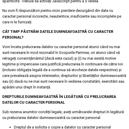
spambots. Trebuie să activați JavaScript pentru a o vedea.
Nu vom fi răspunzători pentru nicio pierdere decurgând din date cu
caracter personal incorecte, neautentice, insuficiente sau incomplete pe
care ni le furnizați.
CÂT TIMP PĂSTRĂM DATELE DUMNEAVOASTRĂ CU CARACTER
PERSONAL?
Vom înceta prelucrarea datelor cu caracter personal atunci când nu mai
sunt necesare în mod rezonabil în Scopurile Permise, ori atunci când vă
retrageți consimțământul (dacă este cazul) și (i) nu mai există motive
legitime și imperioase care justifică prelucrarea în continuare de către noi
(inclusiv obligația legală de a continua să stocheze datele respective) și
care prevalează asupra intereselor, drepturilor și libertăților dumneavoastră
sau (ii) dacă nu ne mai sunt necesare în vederea constatării, exercitării sau
apărării unui drept în instanță.
DREPTURILE DUMNEAVOASTRĂ ÎN LEGĂTURĂ CU PRELUCRAREA
DATELOR CU CARACTER PERSONAL
Sub rezerva anumitor condiții legale, aveți următoarele drepturi în legătură
cu prelucrarea datelor dumneavoastră cu caracter personal:
Dreptul de a solicita o copie a datelor cu caracter personal