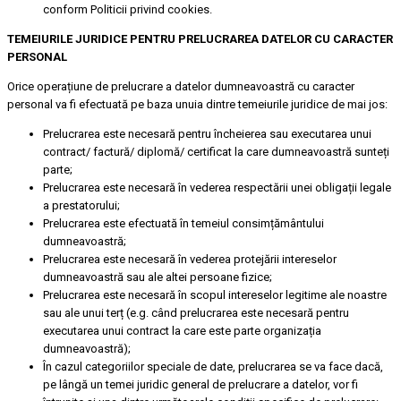
conform Politicii privind cookies.
TEMEIURILE JURIDICE PENTRU PRELUCRAREA DATELOR CU CARACTER
PERSONAL
Orice operațiune de prelucrare a datelor dumneavoastră cu caracter
personal va fi efectuată pe baza unuia dintre temeiurile juridice de mai jos:
Prelucrarea este necesară pentru încheierea sau executarea unui
contract/ factură/ diplomă/ certificat la care dumneavoastră sunteți
parte;
Prelucrarea este necesară în vederea respectării unei obligații legale
a prestatorului;
Prelucrarea este efectuată în temeiul consimțământului
dumneavoastră;
Prelucrarea este necesară în vederea protejării intereselor
dumneavoastră sau ale altei persoane fizice;
Prelucrarea este necesară în scopul intereselor legitime ale noastre
sau ale unui terț (e.g. când prelucrarea este necesară pentru
executarea unui contract la care este parte organizația
dumneavoastră);
În cazul categoriilor speciale de date, prelucrarea se va face dacă,
pe lângă un temei juridic general de prelucrare a datelor, vor fi