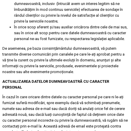
dumneavoastră, inclusiv (întrucât avem un interes legitim să ne
îmbunătățim în mod continuu serviciile) efectuarea de sondaje în
rândul clienților cu privire la nivelul de satisfacție al clienților cu
privire la serviciile noastre;
În orice scop aferent și/sau auxiliar oricărora dintre cele de mai sus,
sau în orice alt scop pentru care datele dumneavoastră cu caracter
personal ne-au fost furnizate, cu respectarea legislației aplicabile.
De asemenea, pe baza consimțământului dumneavoastră, vă putem
transmite diverse comunicări prin canalele pe care le-ați aprobat pentru a
vă ține la curent cu privire la ultimele evoluții în domeniu, anunțuri și alte
informații cu privire la serviciile, produsele, evenimentele și proiectele
noastre sau alte evenimente promoționale.
ACTUALIZAREA DATELOR DUMNEAVOASTRĂ CU CARACTER
PERSONAL
În cazul în care oricare dintre datele cu caracter personal pe care ni le-ați
furnizat suferă modificări, spre exemplu dacă vă schimbați prenumele,
numele sau adresa de e-mail sau dacă doriți să anulați orice fel de cerere
adresată nouă, sau dacă luați cunoștință de faptul că deținem orice date
cu caracter personal incorecte cu privire la dumneavoastră, vă rugăm să ne
contactați prin e-mail la:
Această adresă de email este protejată contra