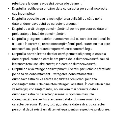
referitoare la dumneavoastră pe care le deținem;
Dreptul la rectificarea oricăror date cu caracter personal incorecte
sau incomplete;
Dreptul la opoziție sau la restricționarea utilizării de către noi a
datelor dumneavoastră cu caracter personal;
Dreptul de a vă retrage consimțământul pentru prelucrarea datelor
prelucrate pe bază de consimțământ;
Dreptul la ștergerea datelor dumneavoastră cu caracter personal, în
situațiile în care v-ați retras consimțământul, prelucrarea nu mai este
necesară sau prelucrarea respectivă este contrară legii;
Dreptul la portabilitatea datelor ce vă permite să primiți o copie a
datelor prelucrate pe care le-am primit de la dumneavoastră sau să
le transmitem unei alte entități indicate de dumneavoastră;
Dreptul de a vă retrage consimțământul pentru prelucrările efectuate
pe bază de consimțământ. Retragerea consimțământului
dumneavoastră nu va afecta legalitatea prelucrării pe baza
consimțământului de dinaintea retragerii acestuia. În cazurile în care
vă retrageți consimțământul, noi nu vom mai prelucra datele
dumneavoastră cu caracter personal și vom lua măsurile
corespunzătoare pentru ștergerea datelor dumneavoastră cu
caracter personal. Putem, totuși, prelucra datele dvs. cu caracter
personal dacă există un alt temei legal pentru respectiva prelucrare.