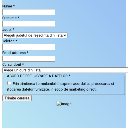
Nume
*
Prenume
*
Judet
*
Telefon
*
Email address
*
Cursul dorit
*
ACORD DE PRELUCRARE A DATELOR
*
Prin trimiterea formularului iti exprimi acordul cu procesarea si
stocarea datelor furnizate, in scop de marketing direct.
Trimite cererea