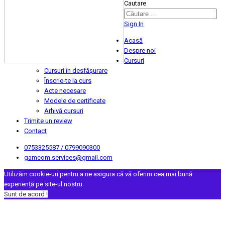
Cautare
Sign In
Acasă
Despre noi
Cursuri
Cursuri în desfășurare
Înscrie-te la curs
Acte necesare
Modele de certificate
Arhivă cursuri
Trimite un review
Contact
0753325587 / 0799090300
gamcom.services@gmail.com
Utilizăm cookie-uri pentru a ne asigura că vă oferim cea mai bună
experiență pe site-ul nostru.
Sunt de acord !