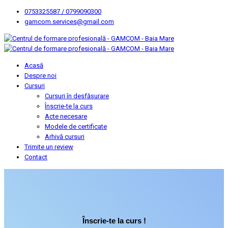
0753325587 / 0799090300
gamcom.services@gmail.com
Acasă
Despre noi
Cursuri
Cursuri în desfășurare
Înscrie-te la curs
Acte necesare
Modele de certificate
Arhivă cursuri
Trimite un review
Contact
Înscrie-te la curs !