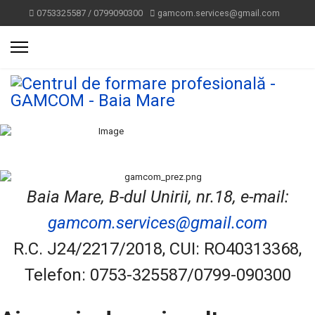
0753325587 / 0799090300
gamcom.services@gmail.com
Baia Mare, B-dul Unirii, nr.18, e-mail:
gamcom.services@gmail.com
R.C. J24/2217/2018, CUI: RO40313368,
Telefon: 0753-325587/0799-090300