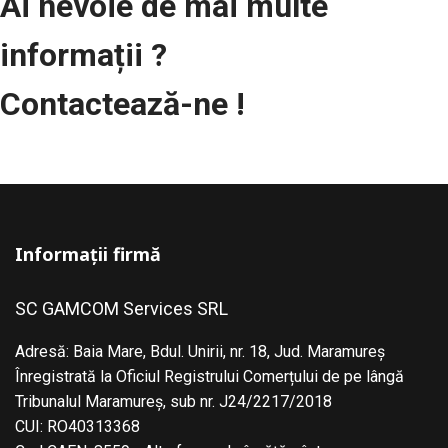
Ai nevoie de mai multe
informații ?
Contactează-ne !
Informații firmă
SC GAMCOM Services SRL
Adresă: Baia Mare, Bdul. Unirii, nr. 18, Jud. Maramureş
Înregistrată la Oficiul Registrului Comerțului de pe lângă
Tribunalul Maramureş, sub nr. J24/2217/2018
CUI: RO40313368