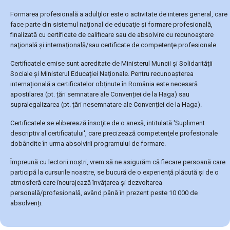
Formarea profesională a adulţilor este o activitate de interes general, care
face parte din sistemul naţional de educaţie şi formare profesională,
finalizată cu certificate de calificare sau de absolvire cu recunoaştere
naţională şi internațională/sau certificate de competenţe profesionale.
Certificatele emise sunt acreditate de Ministerul Muncii și Solidarității
Sociale și Ministerul Educației Naționale. Pentru recunoașterea
internațională a certificatelor obținute în România este necesară
apostilarea (pt. țări semnatare ale Convenției de la Haga) sau
supralegalizarea (pt. țări nesemnatare ale Convenției de la Haga).
Certificatele se eliberează însoţite de o anexă, intitulată 'Supliment
descriptiv al certificatului', care precizează competenţele profesionale
dobândite în urma absolvirii programului de formare.
Împreună cu lectorii noștri, vrem să ne asigurăm că fiecare persoană care
participă la cursurile noastre, se bucură de o experiență plăcută și de o
atmosferă care încurajează învățarea și dezvoltarea
personală/profesională, având până în prezent peste 10 000 de
absolvenți.