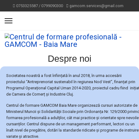
0753325587 / 0799090300
gamcom.services@gmail.com
Despre noi
Societatea noastră a fost înființată în anul 2018, în urma accesării
proiectului “Antreprenoriat sustenabil în regiunea Nod Vest”, finanțat prin
Programul Operațional Capital Uman 2014-2020, proiectul cadru fiind iniția
de Camera de Comerț și Industrie Cluj.
Centrul de formare GAMCOM Baia Mare organizează cursuri autorizate de
Ministerul Muncii şi Solidarității Sociale prin Ordonanța Nr. 129/2000 privin
formarea profesională a adulţilor, cât mai practice și orientate spre nevoile
cursanților. Centrul dispune de un management performant, lectori cu un
înalt nivel de pregătire, dotări la standarde ridicate și programe de instruire
variate și atractive.