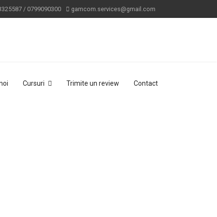
3325587 / 0799090300
gamcom.services@gmail.com
noi
Cursuri
Trimite un review
Contact
la