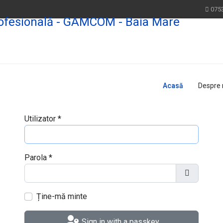
075
Acasă
Despre 
Utilizator
*
Parola
*
Arată Paro
Ține-mă minte
Sign in with a passkey