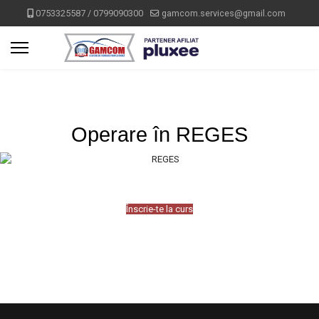
0753325587 / 0799090300
gamcom.services@gmail.com
Operare în REGES
Înscrie-te la curs