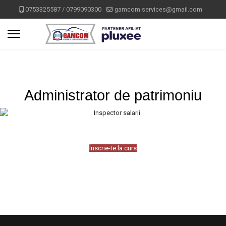
0753325587 / 0799090300
gamcom.services@gmail.com
Administrator de patrimoniu
Înscrie-te la curs